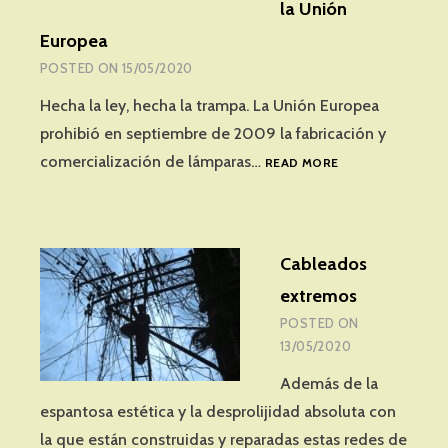
la Unión
Europea
POSTED ON
15/05/2020
Hecha la ley, hecha la trampa. La Unión Europea
prohibió en septiembre de 2009 la fabricación y
CÓMO
comercialización de lámparas…
READ MORE
VENDER
LÁMPARAS
INCANDESCENTES
PROHIBIDAS
Cableados
EN
LA
extremos
UNIÓN
POSTED ON
EUROPEA
13/05/2020
Además de la
espantosa estética y la desprolijidad absoluta con
la que están construidas y reparadas estas redes de