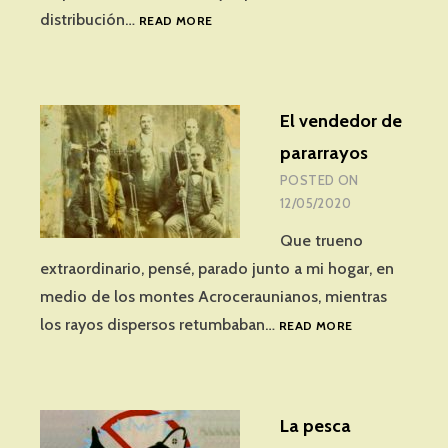
CABLEADOS
distribución…
READ MORE
EXTREMOS
El vendedor de
pararrayos
POSTED ON
12/05/2020
Que trueno
extraordinario, pensé, parado junto a mi hogar, en
medio de los montes Acroceraunianos, mientras
EL
los rayos dispersos retumbaban…
READ MORE
VENDEDOR
DE
PARARRAYOS
La pesca