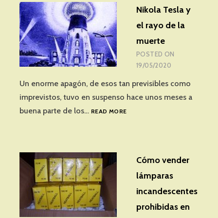
Nikola Tesla y
el rayo de la
muerte
POSTED ON
19/05/2020
Un enorme apagón, de esos tan previsibles como
imprevistos, tuvo en suspenso hace unos meses a
NIKOLA
buena parte de los…
READ MORE
TESLA
Y
EL
RAYO
Cómo vender
DE
LA
lámparas
MUERTE
incandescentes
prohibidas en