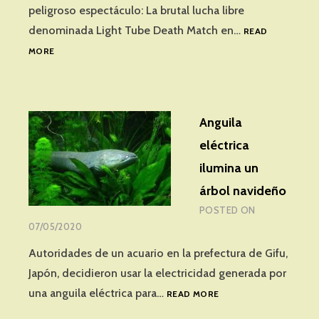
peligroso espectáculo: La brutal lucha libre
denominada Light Tube Death Match en…
READ
LUCHA
MORE
CON
TUBOS
FLUORESCENTES
Anguila
eléctrica
ilumina un
árbol navideño
POSTED ON
07/05/2020
Autoridades de un acuario en la prefectura de Gifu,
Japón, decidieron usar la electricidad generada por
ANGUILA
una anguila eléctrica para…
READ MORE
ELÉCTRICA