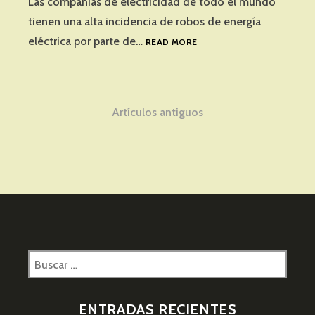
Las compañías de electricidad de todo el mundo
tienen una alta incidencia de robos de energía
TENDENCIAS
eléctrica por parte de…
READ MORE
EN
MEDICIÓN:
DETECCIÓN
DE
Navegación
Artículos antiguos
ROBOS
DE
de
ENERGÍA
entradas
ELÉCTRICA
Buscar:
ENTRADAS RECIENTES