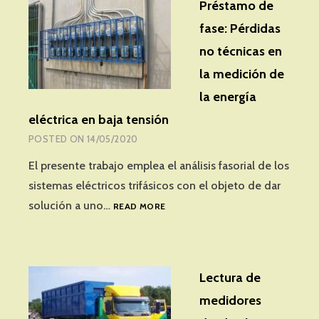
Préstamo de
CON
TECNOLOGÍAS
fase: Pérdidas
AMR
no técnicas en
Y
AMI
la medición de
la energía
eléctrica en baja tensión
POSTED ON
14/05/2020
El presente trabajo emplea el análisis fasorial de los
sistemas eléctricos trifásicos con el objeto de dar
PRÉSTAMO
solución a uno…
READ MORE
DE
FASE:
PÉRDIDAS
NO
Lectura de
TÉCNICAS
EN
medidores
LA