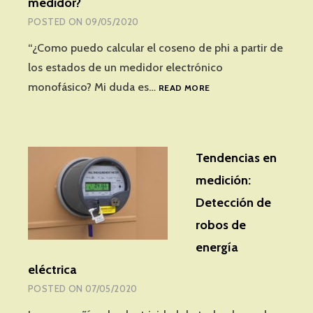
medidor?
POSTED ON
09/05/2020
“¿Como puedo calcular el coseno de phi a partir de
los estados de un medidor electrónico
¿CÓMO
monofásico? Mi duda es…
READ MORE
SE
CALCULA
EL
FACTOR
Tendencias en
DE
POTENCIA
medición:
CON
Detección de
LAS
LECTURAS
robos de
DEL
energía
MEDIDOR?
eléctrica
POSTED ON
07/05/2020