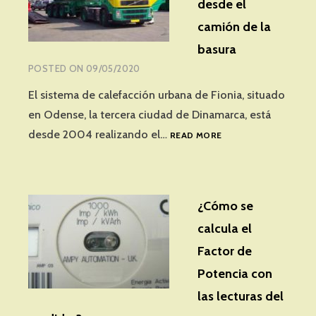
desde el
MEDICIÓN
DE
camión de la
LA
basura
ENERGÍA
ELÉCTRICA
POSTED ON
09/05/2020
EN
BAJA
El sistema de calefacción urbana de Fionia, situado
TENSIÓN
en Odense, la tercera ciudad de Dinamarca, está
LECTURA
desde 2004 realizando el…
READ MORE
DE
MEDIDORES
DESDE
EL
¿Cómo se
CAMIÓN
DE
calcula el
LA
Factor de
BASURA
Potencia con
las lecturas del