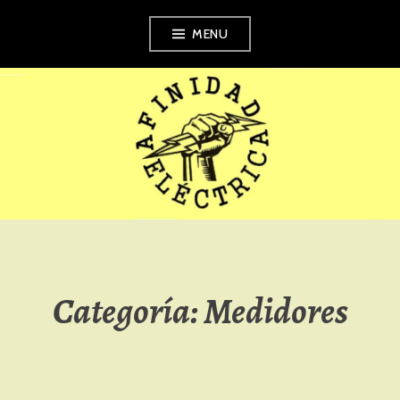
Skip
MENU
to
content
AFINIDAD
ELÉCTRICA
Categoría:
Medidores