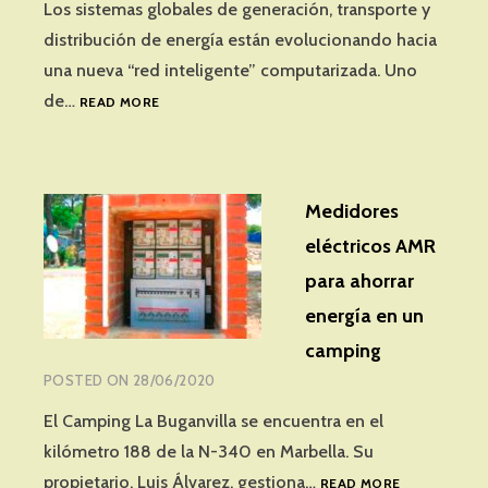
Los sistemas globales de generación, transporte y
distribución de energía están evolucionando hacia
una nueva “red inteligente” computarizada. Uno
EL
de…
READ MORE
ROBO
DE
ENERGÍA
EN
Medidores
UNA
INFRAESTRUCTURA
eléctricos AMR
DE
para ahorrar
MEDICIÓN
AVANZADA
energía en un
AMI
camping
POSTED ON
28/06/2020
El Camping La Buganvilla se encuentra en el
kilómetro 188 de la N-340 en Marbella. Su
MEDIDORES
propietario, Luis Álvarez, gestiona…
READ MORE