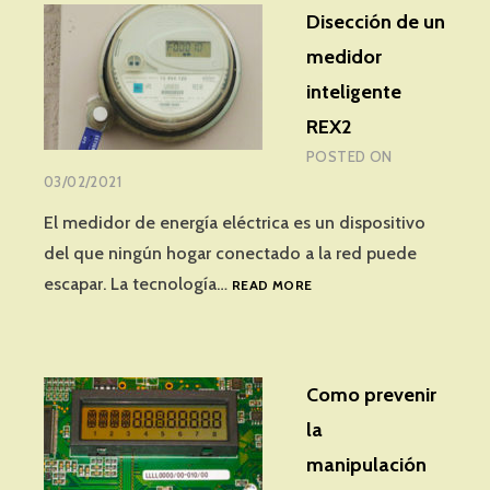
Disección de un
medidor
inteligente
REX2
POSTED ON
03/02/2021
El medidor de energía eléctrica es un dispositivo
del que ningún hogar conectado a la red puede
DISECCIÓN
escapar. La tecnología…
READ MORE
DE
UN
MEDIDOR
INTELIGENTE
Como prevenir
REX2
la
manipulación