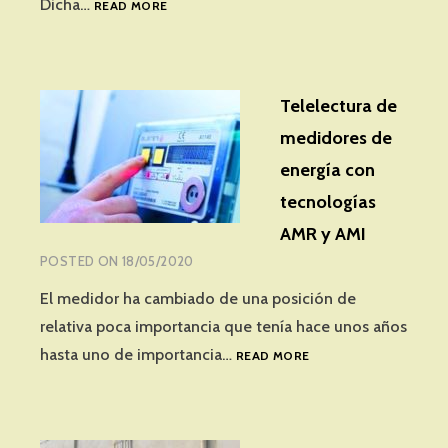
IMPLEMENTACIÓN
Dicha…
READ MORE
DE
UNA
INFRAESTRUCTURA
AVANZADA
Telelectura de
DE
MEDICIÓN
medidores de
EN
energía con
LA
EMPRESA
tecnologías
ELÉCTRICA
AMR y AMI
PÚBLICA
DE
POSTED ON
18/05/2020
GUAYAQUIL
El medidor ha cambiado de una posición de
relativa poca importancia que tenía hace unos años
TELELECTURA
hasta uno de importancia…
READ MORE
DE
MEDIDORES
DE
ENERGÍA