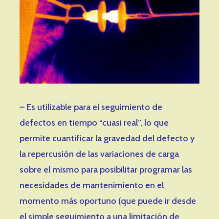
– Es utilizable para el seguimiento de
defectos en tiempo “cuasi real”, lo que
permite cuantificar la gravedad del defecto y
la repercusión de las variaciones de carga
sobre el mismo para posibilitar programar las
necesidades de mantenimiento en el
momento más oportuno (que puede ir desde
el simple seguimiento a una limitación de