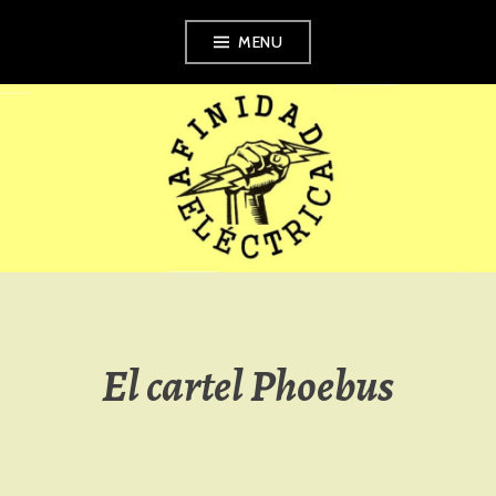
Skip
MENU
to
content
AFINIDAD
ELÉCTRICA
El cartel Phoebus