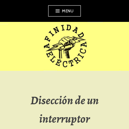
Skip
MENU
to
content
AFINIDAD
ELÉCTRICA
Disección de un
interruptor