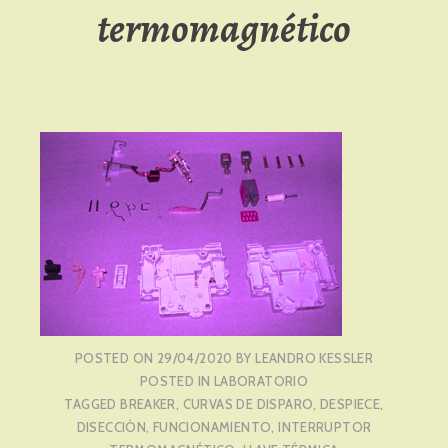
termomagnético
POSTED ON
29/04/2020
BY
LEANDRO KESSLER
POSTED IN
LABORATORIO
TAGGED
BREAKER
,
CURVAS DE DISPARO
,
DESPIECE
,
DISECCIÓN
,
FUNCIONAMIENTO
,
INTERRUPTOR