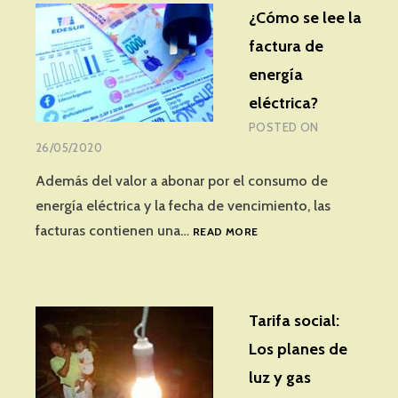
¿Cómo se lee la
factura de
energía
eléctrica?
POSTED ON
26/05/2020
Además del valor a abonar por el consumo de
energía eléctrica y la fecha de vencimiento, las
¿CÓMO
facturas contienen una…
READ MORE
SE
LEE
LA
FACTURA
Tarifa social:
DE
ENERGÍA
Los planes de
ELÉCTRICA?
luz y gas