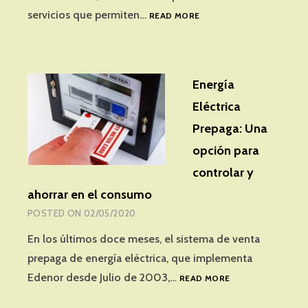
LA
servicios que permiten…
READ MORE
GESTIÓN
DE
LA
DISTRIBUCIÓN
Energía
ELÉCTRICA
Y
Eléctrica
LA
Prepaga: Una
CONFIGURACIÓN
METROPOLITANA
opción para
EN
controlar y
BUENOS
AIRES
ahorrar en el consumo
DE
POSTED ON
02/05/2020
1960
A
En los últimos doce meses, el sistema de venta
2001
prepaga de energía eléctrica, que implementa
ENERGÍA
Edenor desde Julio de 2003,…
READ MORE
ELÉCTRICA
PREPAGA: