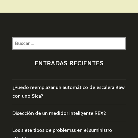
UNA
OPCIÓN
PARA
CONTROLAR
Y
AHORRAR
Buscar:
EN
EL
CONSUMO
ENTRADAS RECIENTES
¿Puedo reemplazar un automático de escalera Baw
con uno Sica?
Disección de un medidor inteligente REX2
Los siete tipos de problemas en el suministro