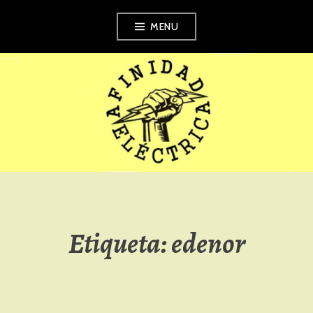
Skip
MENU
to
content
AFINIDAD
ELÉCTRICA
Etiqueta:
edenor