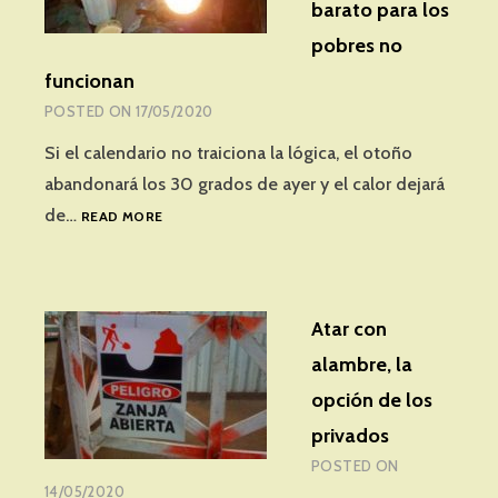
barato para los
pobres no
funcionan
POSTED ON
17/05/2020
Si el calendario no traiciona la lógica, el otoño
abandonará los 30 grados de ayer y el calor dejará
TARIFA
de…
READ MORE
SOCIAL:
LOS
PLANES
DE
Atar con
LUZ
Y
alambre, la
GAS
opción de los
BARATO
PARA
privados
LOS
POSTED ON
POBRES
14/05/2020
NO