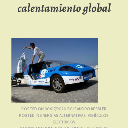
calentamiento global
POSTED ON
30/07/2020
BY
LEANDRO KESSLER
POSTED IN
ENERGÍAS ALTERNATIVAS
,
VEHÍCULOS
ELÉCTRICOS