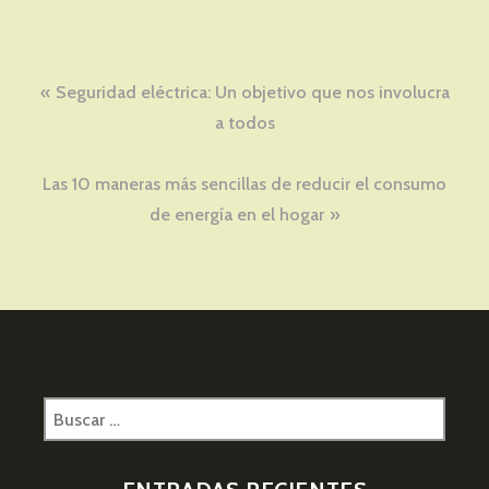
Navegación
Seguridad eléctrica: Un objetivo que nos involucra
de
a todos
entradas
Las 10 maneras más sencillas de reducir el consumo
de energía en el hogar
Buscar: