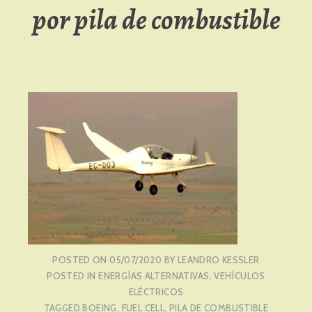
por pila de combustible
POSTED ON
05/07/2020
BY
LEANDRO KESSLER
POSTED IN
ENERGÍAS ALTERNATIVAS
,
VEHÍCULOS
ELÉCTRICOS
TAGGED
BOEING
,
FUEL CELL
,
PILA DE COMBUSTIBLE