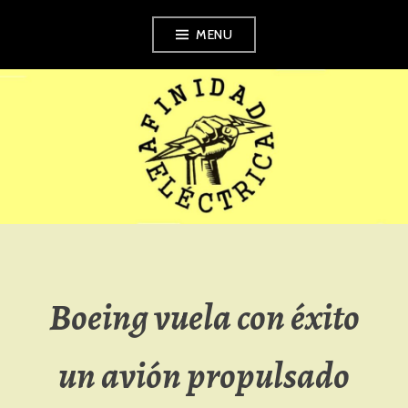
Skip
MENU
to
content
AFINIDAD
ELÉCTRICA
Boeing vuela con éxito
un avión propulsado