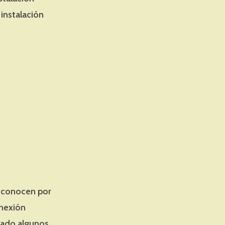
instalación
reconocen por
onexión
cado algunos