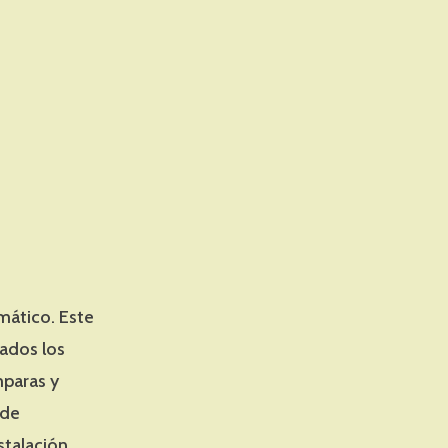
mático. Este
ados los
mparas y
 de
stalación