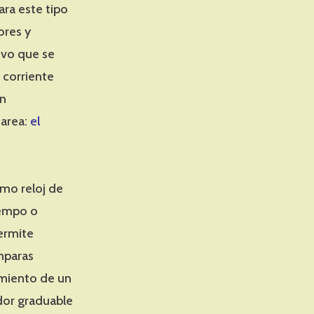
ara este tipo
ores y
ivo que se
 corriente
un
tarea:
el
mo reloj de
iempo o
ermite
mparas
amiento de un
dor graduable