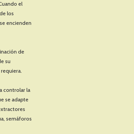
Cuando el
de los
y se encienden
minación de
de su
requiera.
a controlar la
ue se adapte
extractores
ua, semáforos