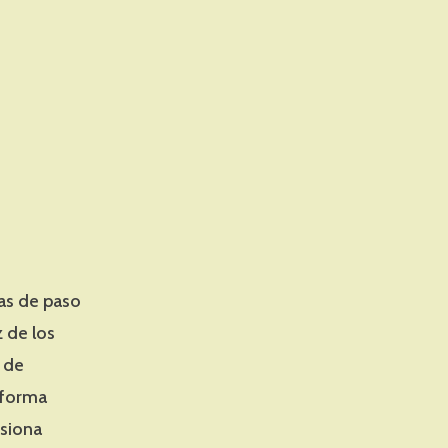
nas de paso
z de los
o de
 forma
siona