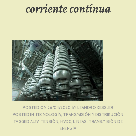
corriente contínua
POSTED ON
26/04/2020
BY
LEANDRO KESSLER
POSTED IN
TECNOLOGÍA
,
TRANSMISIÓN Y DISTRIBUCIÓN
TAGGED
ALTA TENSIÓN
,
HVDC
,
LÍNEAS
,
TRANSMISIÓN DE
ENERGÍA