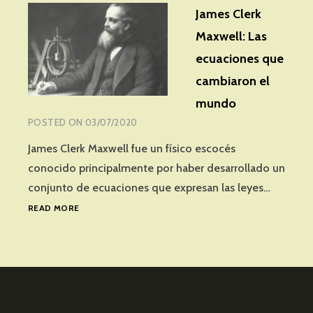
James Clerk
Maxwell: Las
ecuaciones que
cambiaron el
mundo
POSTED ON
03/07/2020
James Clerk Maxwell fue un físico escocés
conocido principalmente por haber desarrollado un
conjunto de ecuaciones que expresan las leyes…
JAMES
READ MORE
CLERK
MAXWELL:
LAS
ECUACIONES
QUE
CAMBIARON
EL