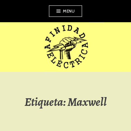
Skip
MENU
to
content
AFINIDAD
ELÉCTRICA
Etiqueta:
Maxwell