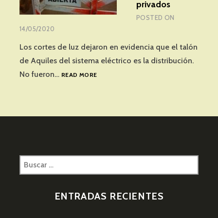
privados
POSTED ON
14/05/2020
Los cortes de luz dejaron en evidencia que el talón
de Aquiles del sistema eléctrico es la distribución.
ATAR
No fueron…
READ MORE
CON
ALAMBRE,
LA
OPCIÓN
DE
LOS
PRIVADOS
Buscar:
ENTRADAS RECIENTES