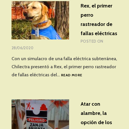
Rex, el primer
perro
rastreador de
fallas eléctricas
POSTED ON
28/06/2020
Con un simulacro de una falla eléctrica subterránea,
Chilectra presentó a Rex, el primer perro rastreador
REX,
de fallas eléctricas del…
READ MORE
EL
PRIMER
PERRO
RASTREADOR
Atar con
DE
FALLAS
alambre, la
ELÉCTRICAS
opción de los