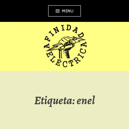
Skip
MENU
to
content
AFINIDAD
ELÉCTRICA
Etiqueta:
enel